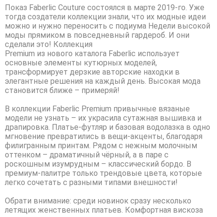
Показ Faberlic Couture состоялся в марте 2019-го. Уже
тогда создатели коллекции знали, что их модные идеи
можно и нужно переносить с подиума Недели высокой
моды прямиком в повседневный гардероб. И они
сделали это! Коллекция
Premium из нового каталога Faberlic использует
основные элементы кутюрных моделей,
трансформирует дерзкие авторские находки в
элегантные решения на каждый день. Высокая мода
становится ближе – примеряй!
В коллекции Faberlic Premium привычные вязаные
модели не узнать – их украсила сутажная вышивка и
драпировка. Платье-футляр и базовая водолазка в одно
мгновение превратились в вещи-акценты, благодаря
филигранным принтам. Рядом с нежным молочным
оттенком – драматичный чёрный, а в паре с
роскошным изумрудным – классический бордо. В
премиум-палитре только трендовые цвета, которые
легко сочетать с разными типами внешности!
Обрати внимание: среди новинок сразу несколько
летящих женственных платьев. Комфортная вискоза