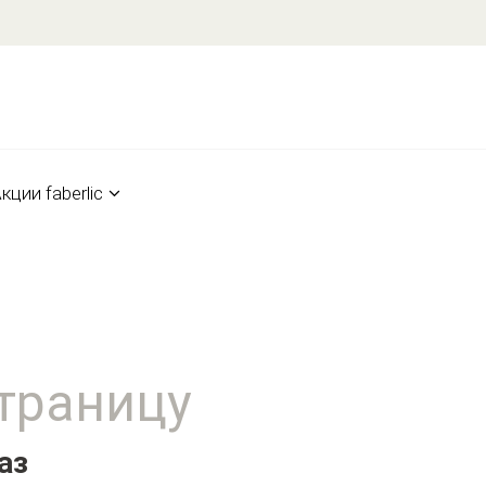
кции faberlic
страницу
аз