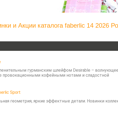
нки и Акции каталога faberlic 14 2026 Р
e
ленительным гурманским шлейфом Desirable – волнующее 
ое провокационными кофейными нотами и сладостной
rlic Sport
ная геометрия, яркие эффектные детали. Новинки коллекц