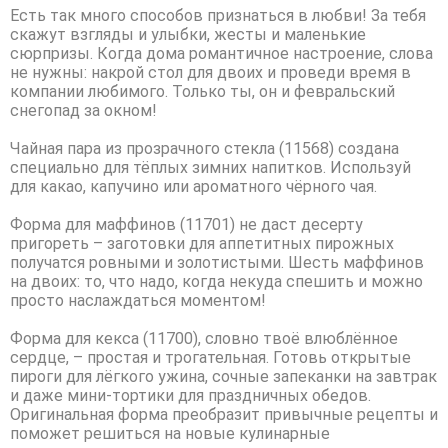
Есть так много способов признаться в любви! За тебя
скажут взгляды и улыбки, жесты и маленькие
сюрпризы. Когда дома романтичное настроение, слова
не нужны: накрой стол для двоих и проведи время в
компании любимого. Только ты, он и февральский
снегопад за окном!
Чайная пара из прозрачного стекла (11568) создана
специально для тёплых зимних напитков. Используй
для какао, капучино или ароматного чёрного чая.
Форма для маффинов (11701) не даст десерту
пригореть – заготовки для аппетитных пирожных
получатся ровными и золотистыми. Шесть маффинов
на двоих: то, что надо, когда некуда спешить и можно
просто наслаждаться моментом!
Форма для кекса (11700), словно твоё влюблённое
сердце, – простая и трогательная. Готовь открытые
пироги для лёгкого ужина, сочные запеканки на завтрак
и даже мини-тортики для праздничных обедов.
Оригинальная форма преобразит привычные рецепты и
поможет решиться на новые кулинарные